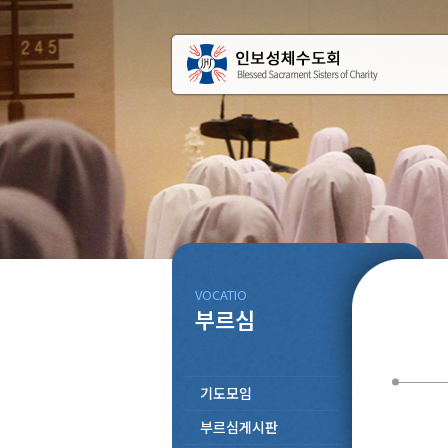
VOCATIO
부르심
기도모임
부르심게시판