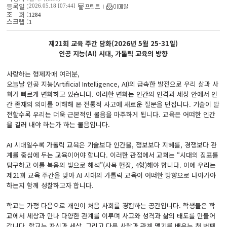
등록일 :
2026.05.18 [07:44]
조 회 :
1284
스크랩 :
1
제21회 교육 주간 담화(2026년 5월 25-31일)
인공 지능(AI) 시대, 가톨릭 교육의 방향
사랑하는 형제자매 여러분,
오늘날 인공 지능(Artificial Intelligence, AI)의 급속한 발전으로 우리 삶과 사
회가 빠르게 변화하고 있습니다. 이러한 변화는 인간의 인격과 세상 안에서 인
간 존재의 의미를 이해해 온 전통적 사고에 새로운 질문을 던집니다. 기술이 발
전할수록 우리는 더욱 근본적인 물음을 마주하게 됩니다. 교육은 어떠한 인간
을 길러 내야 하는가 하는 물음입니다.
AI 시대일수록 가톨릭 교육은 기술보다 인간을, 정보보다 지혜를, 경쟁보다 관
계를 중심에 두는 교육이어야 합니다. 이러한 관점에서 교회는 “시대의 징표를
탐구하고 이를 복음의 빛으로 해석”(사목 헌장, 4항)해야 합니다. 이에 우리는
제21회 교육 주간을 맞아 AI 시대의 가톨릭 교육이 어떠한 방향으로 나아가야
하는지 함께 성찰하고자 합니다.
학교는 가정 다음으로 개인이 처음 사회를 경험하는 공간입니다. 학생들은 학
교에서 세상과 만나 다양한 관계를 이루며 사고와 성격과 삶의 태도를 만들어
갑니다. 학교는 자신과 세상, 그리고 다른 사람과 관계 맺기를 배우는 첫 번째