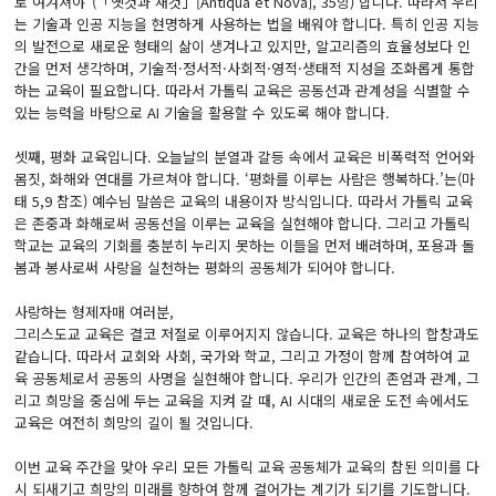
로 여겨져야”(「옛것과 새것」[Antiqua et Nova], 35항) 합니다. 따라서 우리
는 기술과 인공 지능을 현명하게 사용하는 법을 배워야 합니다. 특히 인공 지능
의 발전으로 새로운 형태의 삶이 생겨나고 있지만, 알고리즘의 효율성보다 인
간을 먼저 생각하며, 기술적·정서적·사회적·영적·생태적 지성을 조화롭게 통합
하는 교육이 필요합니다. 따라서 가톨릭 교육은 공동선과 관계성을 식별할 수
있는 능력을 바탕으로 AI 기술을 활용할 수 있도록 해야 합니다.
셋째, 평화 교육입니다. 오늘날의 분열과 갈등 속에서 교육은 비폭력적 언어와
몸짓, 화해와 연대를 가르쳐야 합니다. ‘평화를 이루는 사람은 행복하다.’는(마
태 5,9 참조) 예수님 말씀은 교육의 내용이자 방식입니다. 따라서 가톨릭 교육
은 존중과 화해로써 공동선을 이루는 교육을 실현해야 합니다. 그리고 가톨릭
학교는 교육의 기회를 충분히 누리지 못하는 이들을 먼저 배려하며, 포용과 돌
봄과 봉사로써 사랑을 실천하는 평화의 공동체가 되어야 합니다.
사랑하는 형제자매 여러분,
그리스도교 교육은 결코 저절로 이루어지지 않습니다. 교육은 하나의 합창과도
같습니다. 따라서 교회와 사회, 국가와 학교, 그리고 가정이 함께 참여하여 교
육 공동체로서 공동의 사명을 실현해야 합니다. 우리가 인간의 존엄과 관계, 그
리고 희망을 중심에 두는 교육을 지켜 갈 때, AI 시대의 새로운 도전 속에서도
교육은 여전히 희망의 길이 될 것입니다.
이번 교육 주간을 맞아 우리 모든 가톨릭 교육 공동체가 교육의 참된 의미를 다
시 되새기고 희망의 미래를 향하여 함께 걸어가는 계기가 되기를 기도합니다.