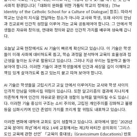
사회적 환경입니다(「대화의 문화를 위한 가톨릭 학교의 정체성」[The
Identity of the Catholic School for a Culture of Dialogue] 참조). 따라서
학교는 단순히 지식을 전달하는 장소가 아니라 교사와 학생, 또래 사이의 만남
과 친교로써 인간적 성장을 이루어 가는 교육 공동체여야 합니다. 그 안에서 학
생들은 자유와 창의성, 연대와 정의와 같은 인간적 가치를 배우며 성숙해 갑니
다.
오늘날 교육 현장에서도 AI 기술이 빠르게 확산되고 있습니다. 이 기술은 학생
들이 미래 사회에 대비하도록 돕고, 학습 과정을 분석하여 교육의 효율성과 접
근성을 높이는 도구로 활용되고 있습니다. 그러나 지금 우리는 질문하고 돌아
보아야 합니다. 이러한 기술이 과연 학생들에게 인간과 세상을 깊이 이해하고
책임 있게 살아가도록 돕고 있는지 묻고 따져 보아야 합니다.
AI 기술은 학생들을 고립시키고 교실 안에서 이루어지는 교사와 학생 사이의
인격적 만남을 약화시킬 위험이 있습니다. 또한 알고리즘의 결과에 지나치게
의존하게 하여 인간의 자유로운 판단과 성찰의 능력을 떨어뜨릴 수도 있습니
다. 이러한 기술 중심의 구조는 소비 주의와, 고립된 개인주의를 강화하고 불평
등을 심화시키며 인간 존엄의 가치를 흐리게 할 위험도 내포하고 있습니다.
이러한 변화에 대하여 교회도 깊이 성찰하고 있습니다. 로마에서 열린 ‘2025년
교육 분야의 희년’에서 레오 14세 교황께서는 제2차 바티칸 공의회의 ‘그리스
도인 교육에 관한 선언’ 「교육의 중대성」(Gravissimum Educationis) 반포