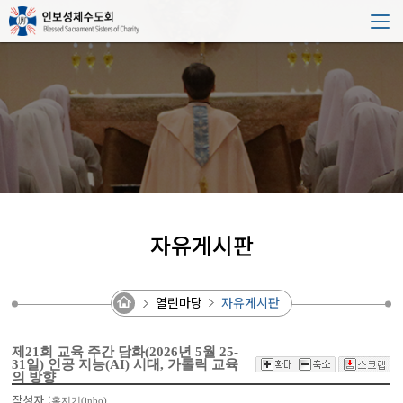
자유게시판
열린마당
자유게시판
제21회 교육 주간 담화(2026년 5월 25-
31일) 인공 지능(AI) 시대, 가톨릭 교육
의 방향
작성자 :
홈지기(inbo)