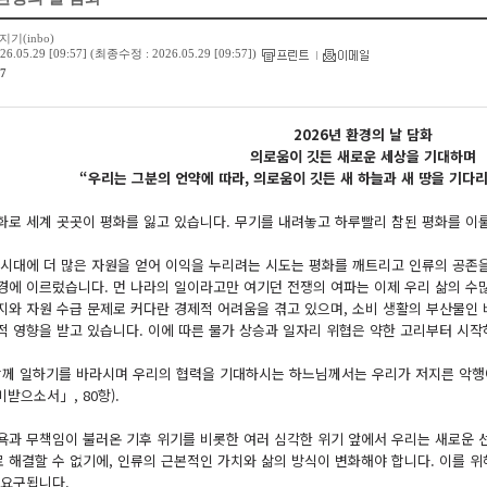
지기(inbo)
26.05.29 [09:57] (최종수정 :
2026.05.29 [09:57])
7
2026년 환경의 날 담화
의로움이 깃든 새로운 세상을 기대하며
“우리는 그분의 언약에 따라, 의로움이 깃든 새 하늘과 새 땅을 기다리고
화로 세계 곳곳이 평화를 잃고 있습니다. 무기를 내려놓고 하루빨리 참된 평화를 이
 시대에 더 많은 자원을 얻어 이익을 누리려는 시도는 평화를 깨트리고 인류의 공존
경에 이르렀습니다. 먼 나라의 일이라고만 여기던 전쟁의 여파는 이제 우리 삶의 수많
지와 자원 수급 문제로 커다란 경제적 어려움을 겪고 있으며, 소비 생활의 부산물인
적 영향을 받고 있습니다. 이에 따른 물가 상승과 일자리 위협은 약한 고리부터 시작
함께 일하기를 바라시며 우리의 협력을 기대하시는 하느님께서는 우리가 저지른 악행
미받으소서」, 80항).
욕과 무책임이 불러온 기후 위기를 비롯한 여러 심각한 위기 앞에서 우리는 새로운 
 해결할 수 없기에, 인류의 근본적인 가치와 삶의 방식이 변화해야 합니다. 이를 위
 요구됩니다.