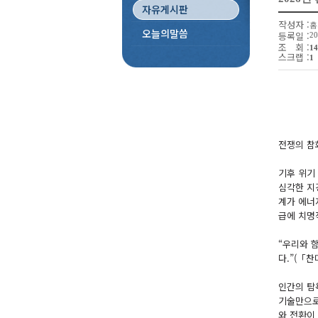
자유게시판
작성자 :
홈
오늘의말씀
등록일 :
20
조 회 :
14
스크랩 :
1
전쟁의 참
기후 위기
심각한 지
계가 에너
급에 치명
“우리와 
다.”(「찬
인간의 탐
기술만으로
와 전환이