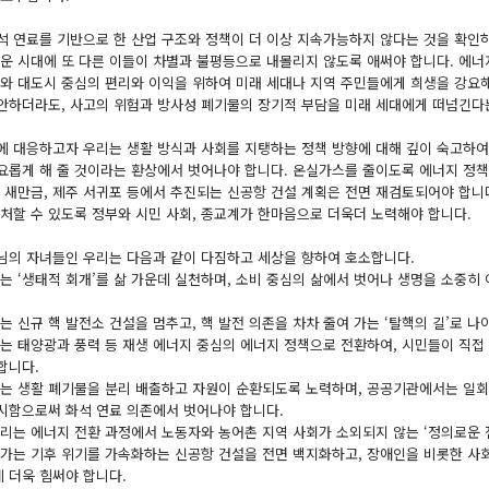
석 연료를 기반으로 한 산업 구조와 정책이 더 이상 지속가능하지 않다는 것을 확인
로운 시대에 또 다른 이들이 차별과 불평등으로 내몰리지 않도록 애써야 합니다. 에너
대와 대도시 중심의 편리와 이익을 위하여 미래 세대나 지역 주민들에게 희생을 강요해
안하더라도, 사고의 위험과 방사성 폐기물의 장기적 부담을 미래 세대에게 떠넘긴다
에 대응하고자 우리는 생활 방식과 사회를 지탱하는 정책 방향에 대해 깊이 숙고하여
요롭게 해 줄 것이라는 환상에서 벗어나야 합니다. 온실가스를 줄이도록 에너지 정책
북 새만금, 제주 서귀포 등에서 추진되는 신공항 건설 계획은 전면 재검토되어야 합니
대처할 수 있도록 정부와 시민 사회, 종교계가 한마음으로 더욱더 노력해야 합니다.
님의 자녀들인 우리는 다음과 같이 다짐하고 세상을 향하여 호소합니다.
리는 ‘생태적 회개’를 삶 가운데 실천하며, 소비 중심의 삶에서 벗어나 생명을 소중
는 신규 핵 발전소 건설을 멈추고, 핵 발전 의존을 차차 줄여 가는 ‘탈핵의 길’로 나
리는 태양광과 풍력 등 재생 에너지 중심의 에너지 정책으로 전환하여, 시민들이 직접
합니다.
리는 생활 폐기물을 분리 배출하고 자원이 순환되도록 노력하며, 공공기관에서는 일
시함으로써 화석 연료 의존에서 벗어나야 합니다.
우리는 에너지 전환 과정에서 노동자와 농어촌 지역 사회가 소외되지 않는 ‘정의로운 
국가는 기후 위기를 가속화하는 신공항 건설을 전면 백지화하고, 장애인을 비롯한 사
 더욱 힘써야 합니다.