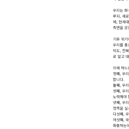
우리는 화
루되, 새
에, 현세
측면을 감
기후 위기
우리를 풍
덕도, 전
로 알고 
이에 하느
첫째, 우
합니다.
둘째, 우리
셋째, 우
노력해야 
넷째, 우
정책을 실
다섯째, 
여섯째, 
확충하는데