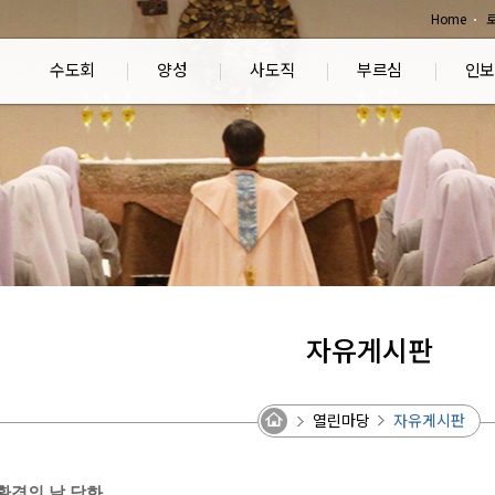
Home
수도회
양성
사도직
부르심
인보
자유게시판
열린마당
자유게시판
 환경의 날 담화