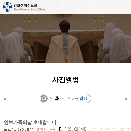
사진앨범
갤러리
사진앨범
인보가족의날 초대합니다
다운(0건/2개)
홈지기(inbo)
|
|
2026-04-04 10:24
|
조회 27