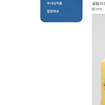
수녀님작품
설립자신
말씀묵상