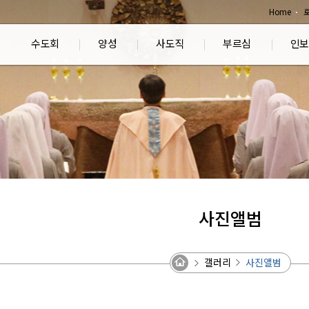
Home
수도회
양성
사도직
부르심
인보
사진앨범
갤러리
사진앨범