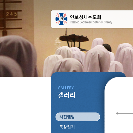
GALLERY
갤러리
사진앨범
묵상일기