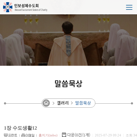
말씀묵상
갤러리
말씀묵상
1장 수도생활12
다운(0건/1개)
홈지기(inbo)
|
|
2025-07-29 09:24
|
조회 34