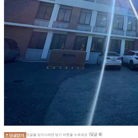
(덧글
0
)
덧글을 닫으시려면 닫기 버튼을 누르세요