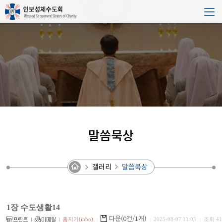
말씀묵상
갤러리
말씀묵상
1장 수도생활14
다운(0건/1개)
홈지기(inbo)
|
|
2025-08-07 11:05
|
조회 41