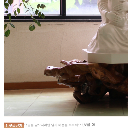
(덧글
0
)
덧글을 닫으시려면 닫기 버튼을 누르세요