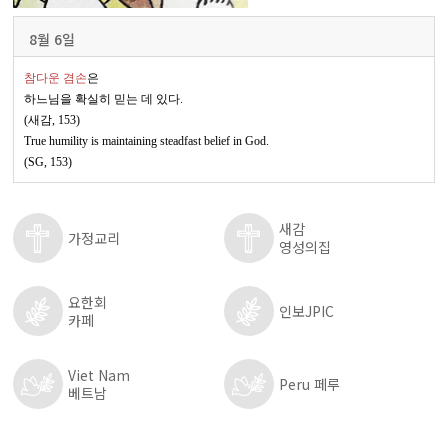
8월 6일
참다운 겸손
은
하느님을 확실히 믿는 데 있다
.
(
새감
, 153)
True humility is maintaining steadfast belief in God.
(SG, 153)
새감
가정교리
영성의집
요한회
인보JPIC
카페
Viet Nam
Peru 페루
베트남