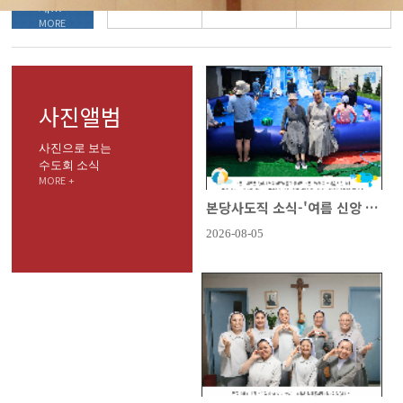
새소식
MORE
+
사진앨범
사진으로 보는
수도회 소식
MORE +
본당사도직 소식-'여름 신앙 학..
2026-08-05