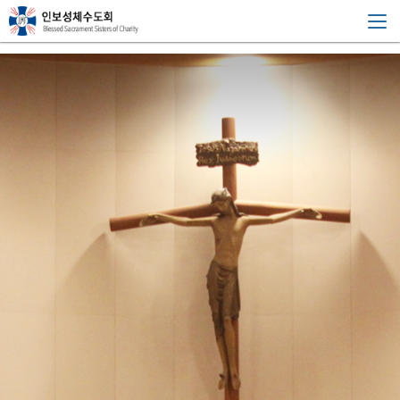
공
2026년
대의원
한삼례
8월 회지
선거 공
(가타리
지
문
나)수녀
분류 : 공지
님 선종
사
작성일 : 2026-08-01
분류 : 총회
작성일 : 2026-07-29
분류 : 부고
항
작성일 : 2026-07-26
인보성체수도회