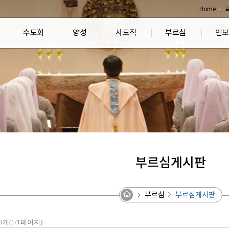
Home
수도회
양성
사도직
부르심
인보
부르심게시판
부르심
부르심게시판
0개(1/1페이지)