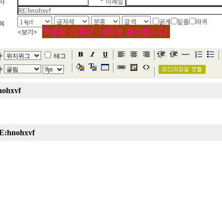
자
이메일
굵게
밑줄
마퀴
목
적용된 제목은 이렇게 표현됩니다.
<보기>