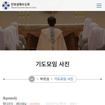
기도모임 사진
부르심
기도모임 사진
lkpmudj
rmclxib()
|
|
2025-07-12 08:39
|
조회 0