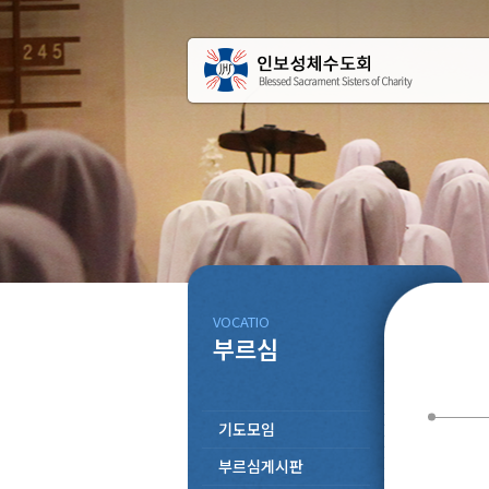
VOCATIO
부르심
기도모임
부르심게시판