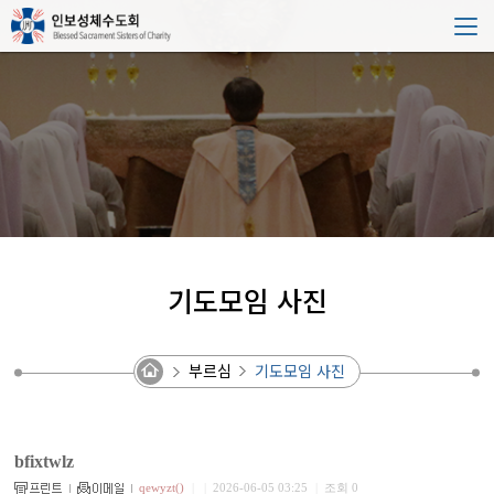
기도모임 사진
부르심
기도모임 사진
bfixtwlz
qewyzt()
|
|
2026-06-05 03:25
|
조회 0