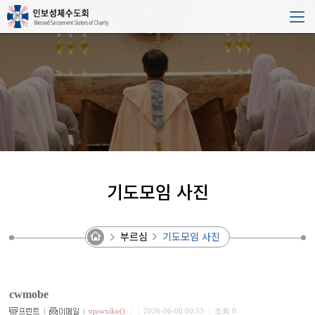
기도모임 사진
부르심
기도모임 사진
cwmobe
tquwxiku()
|
|
2026-06-06 00:53
|
조회 0