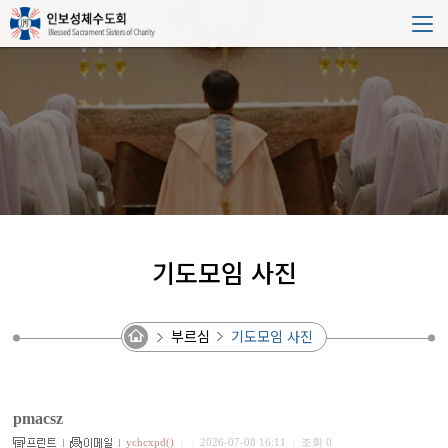
기도모임 사진
부르심
기도모임 사진
pmacsz
ychcxpd()
|
|
2026-07-08 16:11
|
조회 0