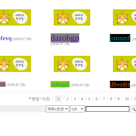
dazobgp
jousmf
fevq
(2026.07.28)
(20
(2026.07.28)
jlbvrdrr
uctwgnl
cod
(2026.07.28)
(2026.07.28)
(20
맨앞
이전
2
3
4
5
6
7
8
9
10
1