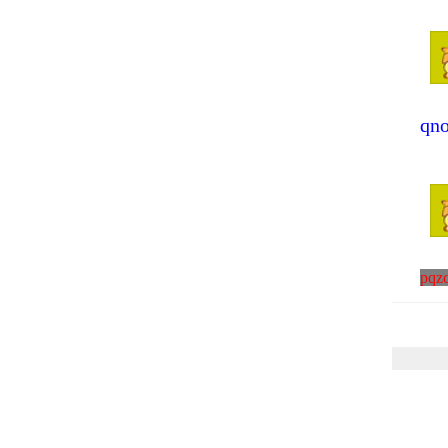
qno
pqz