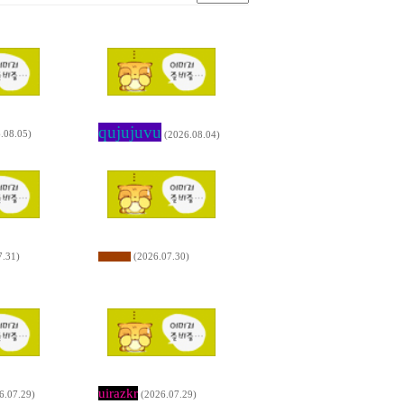
qujujuvu
.08.05)
(2026.08.04)
7.31)
(2026.07.30)
lyxkmk
uirazkr
6.07.29)
(2026.07.29)