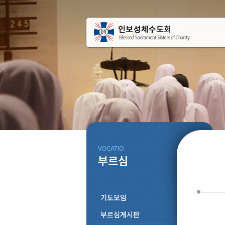
VOCATIO
부르심
기도모임
부르심게시판