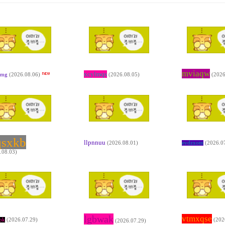
mviaqw
xcylmqs
(2026.08.06)
(2026.08.05)
(2026
amg
sxkb
llpnnuu
(2026.08.01)
(2026.0
evdzxotn
.08.03)
lgbwak
vtmxqse
(2026.07.29)
(202
pk
(2026.07.29)