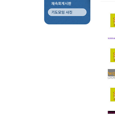
재속회게시판
기도모임 사진
xznx
wq
(2026
fuxry