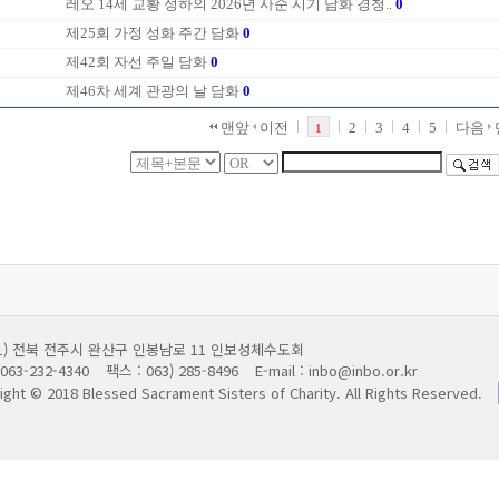
레오 14세 교황 성하의 2026년 사순 시기 담화 경청..
0
제25회 가정 성화 주간 담화
0
제42회 자선 주일 담화
0
제46차 세계 관광의 날 담화
0
맨앞
이전
2
3
4
5
다음
1
011) 전북 전주시 완산구 인봉남로 11 인보성체수도회
063-232-4340
팩스 : 063) 285-8496
E-mail : inbo@inbo.or.kr
ight © 2018 Blessed Sacrament Sisters of Charity.
All Rights Reserved.