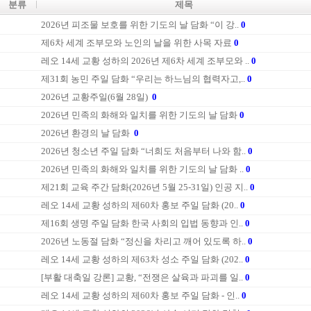
분류
제목
2026년 피조물 보호를 위한 기도의 날 담화 “이 강..
0
제6차 세계 조부모와 노인의 날을 위한 사목 자료
0
레오 14세 교황 성하의 2026년 제6차 세계 조부모와 ..
0
제31회 농민 주일 담화 “우리는 하느님의 협력자고,..
0
2026년 교황주일(6월 28일)
0
2026년 민족의 화해와 일치를 위한 기도의 날 담화
0
2026년 환경의 날 담화
0
2026년 청소년 주일 담화 “너희도 처음부터 나와 함..
0
2026년 민족의 화해와 일치를 위한 기도의 날 담화 ..
0
제21회 교육 주간 담화(2026년 5월 25-31일) 인공 지..
0
레오 14세 교황 성하의 제60차 홍보 주일 담화 (20..
0
제16회 생명 주일 담화 한국 사회의 입법 동향과 인..
0
2026년 노동절 담화 “정신을 차리고 깨어 있도록 하..
0
레오 14세 교황 성하의 제63차 성소 주일 담화 (202..
0
[부활 대축일 강론] 교황, “전쟁은 살육과 파괴를 일..
0
레오 14세 교황 성하의 제60차 홍보 주일 담화 - 인..
0