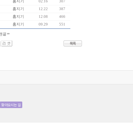
홈지기
02.16
307
홈지기
12.22
387
홈지기
12.08
466
홈지기
09.29
551
맨끝
찾아오시는 길