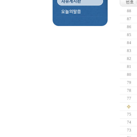
자유게시판
번호
오늘의말씀
88
87
86
85
84
83
82
81
80
79
78
77
75
74
73