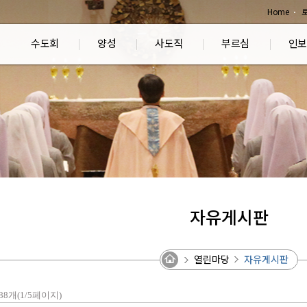
Home
수도회
양성
사도직
부르심
인보
자유게시판
열린마당
자유게시판
88개(1/5페이지)