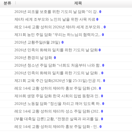
분류
제목
2026년 피조물 보호를 위한 기도의 날 담화 “이 강..
0
제6차 세계 조부모와 노인의 날을 위한 사목 자료
0
레오 14세 교황 성하의 2026년 제6차 세계 조부모와 ..
0
제31회 농민 주일 담화 “우리는 하느님의 협력자고,..
0
2026년 교황주일(6월 28일)
0
2026년 민족의 화해와 일치를 위한 기도의 날 담화
0
2026년 환경의 날 담화
0
2026년 청소년 주일 담화 “너희도 처음부터 나와 함..
0
2026년 민족의 화해와 일치를 위한 기도의 날 담화 ..
0
제21회 교육 주간 담화(2026년 5월 25-31일) 인공 지..
0
레오 14세 교황 성하의 제60차 홍보 주일 담화 (20..
0
제16회 생명 주일 담화 한국 사회의 입법 동향과 인..
0
2026년 노동절 담화 “정신을 차리고 깨어 있도록 하..
0
레오 14세 교황 성하의 제63차 성소 주일 담화 (202..
0
[부활 대축일 강론] 교황, “전쟁은 살육과 파괴를 일..
0
레오 14세 교황 성하의 제60차 홍보 주일 담화 - 인..
0