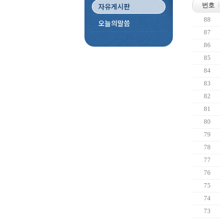
자유게시판
번호
88
오늘의말씀
87
86
85
84
83
82
81
80
79
78
77
76
75
74
73