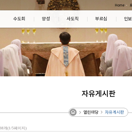
Home
수도회
양성
사도직
부르심
인보
자유게시판
열린마당
자유게시판
88개(1/5페이지)