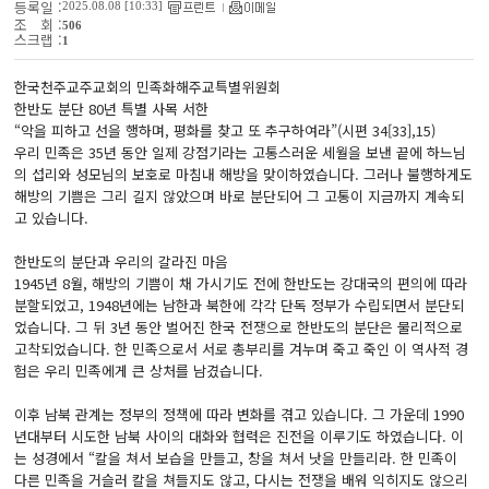
등록일 :
2025.08.08 [10:33]
조 회 :
506
스크랩 :
1
한국천주교주교회의 민족화해주교특별위원회
한반도 분단 80년 특별 사목 서한
“악을 피하고 선을 행하며, 평화를 찾고 또 추구하여라”(시편 34[33],15)
우리 민족은 35년 동안 일제 강점기라는 고통스러운 세월을 보낸 끝에 하느님
의 섭리와 성모님의 보호로 마침내 해방을 맞이하였습니다. 그러나 불행하게도
해방의 기쁨은 그리 길지 않았으며 바로 분단되어 그 고통이 지금까지 계속되
고 있습니다.
한반도의 분단과 우리의 갈라진 마음
1945년 8월, 해방의 기쁨이 채 가시기도 전에 한반도는 강대국의 편의에 따라
분할되었고, 1948년에는 남한과 북한에 각각 단독 정부가 수립되면서 분단되
었습니다. 그 뒤 3년 동안 벌어진 한국 전쟁으로 한반도의 분단은 물리적으로
고착되었습니다. 한 민족으로서 서로 총부리를 겨누며 죽고 죽인 이 역사적 경
험은 우리 민족에게 큰 상처를 남겼습니다.
이후 남북 관계는 정부의 정책에 따라 변화를 겪고 있습니다. 그 가운데 1990
년대부터 시도한 남북 사이의 대화와 협력은 진전을 이루기도 하였습니다. 이
는 성경에서 “칼을 쳐서 보습을 만들고, 창을 쳐서 낫을 만들리라. 한 민족이
다른 민족을 거슬러 칼을 쳐들지도 않고, 다시는 전쟁을 배워 익히지도 않으리