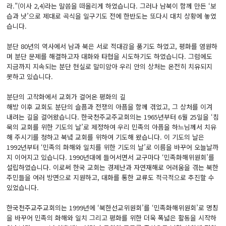
라.”(이사 2,4)라는 말씀을 떠올리게 하였습니다. 그러나 남북이 함께 만든 ‘보
습과 낫’으로 제대로 곡식을 일구기도 전에 한반도는 또다시 대치 상황에 놓였
습니다.
분단 80년의 역사에서 남과 북은 서로 적대감을 품기도 하였고, 평화를 염원하
며 분단 문제를 해결하고자 대화와 타협을 시도하기도 하였습니다. 그럼에도
지금까지 지속되는 분단 현실로 말미암아 우리 안의 상처는 온전히 치유되지
못하고 있습니다.
분단의 고착화에서 교회가 걸어온 평화의 길
해방 이후 교회도 분단의 슬픔과 전쟁의 아픔을 함께 겪었고, 그 상처를 이겨
내려는 길을 걸어왔습니다. 한국천주교주교회의는 1965년부터 6월 25일을 ‘침
묵의 교회를 위한 기도의 날’로 제정하여 우리 민족의 아픔을 하느님께서 치유
해 주시기를 청하고 북녘 교회를 위하여 기도해 왔습니다. 이 기도의 날은
1992년부터 ‘민족의 화해와 일치를 위한 기도의 날’로 이름을 바꾸어 오늘날까
지 이어지고 있습니다. 1990년대에 들어서면서 교구마다 ‘민족화해위원회’를
설립하였습니다. 이로써 한국 교회는 경제난과 자연재해로 어려움을 겪는 북한
주민들을 여러 방면으로 지원하고, 대화를 통한 교류도 적극적으로 추진할 수
있었습니다.
한국천주교주교회의는 1999년에 ‘북한선교위원회’를 ‘민족화해위원회’로 명칭
을 바꾸어 민족의 화해와 일치 그리고 평화를 위한 더욱 폭넓은 활동을 시작하