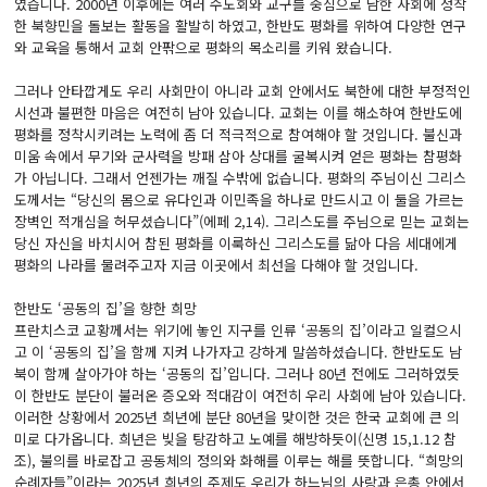
였습니다. 2000년 이후에는 여러 수도회와 교구를 중심으로 남한 사회에 정착
한 북향민을 돌보는 활동을 활발히 하였고, 한반도 평화를 위하여 다양한 연구
와 교육을 통해서 교회 안팎으로 평화의 목소리를 키워 왔습니다.
그러나 안타깝게도 우리 사회만이 아니라 교회 안에서도 북한에 대한 부정적인
시선과 불편한 마음은 여전히 남아 있습니다. 교회는 이를 해소하여 한반도에
평화를 정착시키려는 노력에 좀 더 적극적으로 참여해야 할 것입니다. 불신과
미움 속에서 무기와 군사력을 방패 삼아 상대를 굴복시켜 얻은 평화는 참평화
가 아닙니다. 그래서 언젠가는 깨질 수밖에 없습니다. 평화의 주님이신 그리스
도께서는 “당신의 몸으로 유다인과 이민족을 하나로 만드시고 이 둘을 가르는
장벽인 적개심을 허무셨습니다”(에페 2,14). 그리스도를 주님으로 믿는 교회는
당신 자신을 바치시어 참된 평화를 이룩하신 그리스도를 닮아 다음 세대에게
평화의 나라를 물려주고자 지금 이곳에서 최선을 다해야 할 것입니다.
한반도 ‘공동의 집’을 향한 희망
프란치스코 교황께서는 위기에 놓인 지구를 인류 ‘공동의 집’이라고 일컬으시
고 이 ‘공동의 집’을 함께 지켜 나가자고 강하게 말씀하셨습니다. 한반도도 남
북이 함께 살아가야 하는 ‘공동의 집’입니다. 그러나 80년 전에도 그러하였듯
이 한반도 분단이 불러온 증오와 적대감이 여전히 우리 사회에 남아 있습니다.
이러한 상황에서 2025년 희년에 분단 80년을 맞이한 것은 한국 교회에 큰 의
미로 다가옵니다. 희년은 빚을 탕감하고 노예를 해방하듯이(신명 15,1.12 참
조), 불의를 바로잡고 공동체의 정의와 화해를 이루는 해를 뜻합니다. “희망의
순례자들”이라는 2025년 희년의 주제도 우리가 하느님의 사랑과 은총 안에서