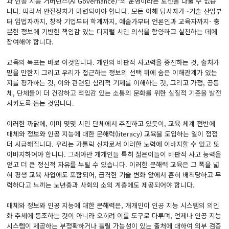
과 인공 지능 거버넌스(AI Governance)*의 운영이라는 도전을 다룰 수 없습
니다. 따라서 안전장치가 마련되어야 합니다. 모든 이해 당사자가 -기술 산업부
터 입법자까지, 창작 기업부터 학계까지, 예술가부터 언론인과 교육자까지- 충
분한 정보에 기반한 책임감 있는 디지털 시민 의식을 함양하고 실천하는 데에
참여해야 합니다.
교육의 목표는 바로 이것입니다. 개인의 비판적 사고력을 증진하는 것, 출처가
믿을 만한지 그리고 우리가 접근하는 정보의 선택 뒤에 숨은 이해관계가 있는
지를 평가하는 것, 이와 관련된 심리적 기제를 이해하는 것, 그리고 가정, 공동
체, 단체들이 더 건강하고 책임감 있는 소통의 문화를 위한 실질적 기준을 발전
시키도록 돕는 것입니다.
이러한 까닭에, 이미 몇몇 시민 단체에서 추진하고 있듯이, 교육 체계 전반에
매체와 정보와 인공 지능에 대한 문해력(literacy) 교육을 도입하는 일이 점점
더 시급해집니다. 우리는 가톨릭 신자로서 이러한 노력에 이바지할 수 있고 또
이바지하여야 합니다. 그래야만 개개인들 특히 젊은이들이 비판적 사고 능력을
얻고 더 큰 정신적 자유를 누릴 수 있습니다. 이러한 문해력 교육은 그 폭을 넓
혀 평생 교육 사업에도 포함되어, 급격한 기술 변화 앞에서 흔히 배척당하고 무
력하다고 느끼는 노년층과 사회의 소외 계층에도 제공되어야 합니다.
매체와 정보와 인공 지능에 대한 문해력은, 개개인이 인공 지능 시스템의 의인
화 추세에 동조하는 것이 아니라 오히려 이를 도구로 다루며, 언제나 인공 지능
시스템이 제공하는 부정확하거나 틀릴 가능성이 있는 출처에 대하여 외부 검증