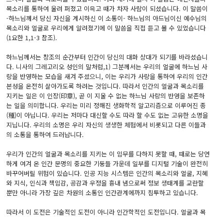
목소리를 통하여 울려 퍼졌고 이윽고 때가 차자 사람이 되셨습니다. 이 말씀이
-하느님께서 당신 자신을 계시하신 이 소통이- 하느님의 아드님이신 예수님의
목소리와 얼굴로 우리에게 알려졌기에 이 말씀을 직접 듣고 볼 수 있었습니다
(1요한 1,1-3 참조).
하느님께서는 창조의 순간부터 인간이 당신의 대화 상대가 되기를 바라셨습니
다. 니사의 그레고리오 성인의 말처럼,1) 그분께서는 우리의 얼굴에 하느님 사
랑을 반영하는 모습을 새겨 주셨으니, 이는 우리가 사랑을 통하여 우리의 인간
본성을 온전히 살아가도록 하려는 것입니다. 따라서 인간의 얼굴과 목소리를
지키는 일은 이 인장(印章), 곧 이 지울 수 없는 하느님 사랑의 반영을 보존하
는 일을 의미합니다. 우리는 미리 정해진 생화학적 알고리즘으로 이루어진 종
(種)이 아닙니다. 우리는 저마다 대신할 수도 따라 할 수도 없는 고유한 소명을
지닙니다. 우리의 소명은 우리 자신의 생생한 체험에서 비롯되고 다른 이들과
의 소통을 통하여 드러납니다.
우리가 인간의 얼굴과 목소리를 지키는 이 임무를 다하지 못할 때, 때로는 당연
하게 여겨 온 인간 문명의 중요한 기둥들 가운데 일부를 디지털 기술이 완전히
바꾸어버릴 위험이 있습니다. 인공 지능 시스템은 인간의 목소리와 얼굴, 지혜
와 지식, 인식과 책임감, 공감과 우정을 흉내 냄으로써 정보 생태계를 교란할
뿐만 아니라 가장 깊은 차원의 소통인 인간관계에까지 침투하고 있습니다.
따라서 이 도전은 기술적인 도전이 아니라 인간학적인 도전입니다. 얼굴과 목