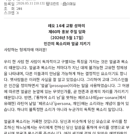
등록일 :
2026.05.11 [10:13]
조 회 :
201
스크랩 :
1
레오 14세 교황 성하의
제60차 홍보 주일 담화
(2026년 5월 17일)
인간의 목소리와 얼굴 지키기
사랑하는 형제자매 여러분!
우리 한 사람 한 사람이 독자적이고 구별되는 특징을 가지는 것은 얼굴과 목소
리 때문입니다. 얼굴과 목소리는 저마다가 지닌 대체 불가능한 고유한 정체성
을 나타내며, 다른 이들과의 만남을 가능하게 하는 결정적인 요소이기도 합니
다. 옛사람들은 이러한 사실을 잘 알고 있었습니다. 그리하여 고대 그리스인들
은 인간을 정의하면서 ‘얼굴’(prosopon)이라는 말을 사용하였습니다. 그 어원
에 따르면 얼굴은 눈앞에 있는 무엇인가를, 곧 현존과 관계의 자리를 가리키기
때문입니다. 반면, (‘통하여 소리 남’을 뜻하는 페르소나레[per-sonare]에서
유래한) 라틴어 낱말 ‘페르소나’(persona, 개인)에는 소리라는 개념이 들어 있
습니다. 하나의 불특정한 소리가 아니라 누군가의 독특한 목소리 말입니다.
얼굴과 목소리는 거룩한 것입니다. 당신과 비슷하게 당신 모습으로 우리를 창
조하신 하느님께서는 우리에게 전하신 당신 말씀을 통하여 우리를 생명으로 부
르시며 얼굴과 목소리를 주셨습니다. 여러 세기에 걸쳐 이 말씀은 예언자들의