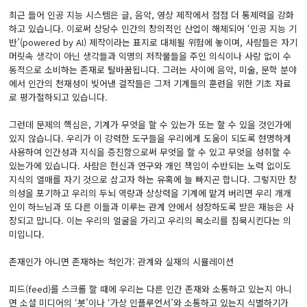
최근 들어 인공 지능 시스템은 글, 음악, 영상 제작에서 점점 더 통제력을 강화
하고 있습니다. 이로써 상당수 인간의 창의적인 산업이 해체되어 ‘인공 지능 기
반’(powered by AI) 제작이라는 표지로 대체될 위험에 놓이며, 사람들은 자기
머릿속 생각이 아닌 생각들과 익명의 저작물들을 주인 의식이나 사랑 없이 수
동적으로 소비하는 존재로 탈바꿈됩니다. 그러는 사이에 음악, 미술, 문학 분야
에서 인간의 천재성이 빚어낸 걸작들은 그저 기계들의 훈련을 위한 기초 자료
로 평가절하되고 있습니다.
그런데 문제의 핵심은, 기계가 무엇을 할 수 있는가 또는 할 수 있을 것인가에
있지 않습니다. 우리가 이 강력한 도구들을 우리에게 도움이 되도록 현명하게
사용하여 인간성과 지식을 증진함으로써 무엇을 할 수 있고 무엇을 성취할 수
있는가에 있습니다. 사람은 헌신과 연구와 개인 책임이 수반되는 노력 없이도
지식의 열매를 자기 것으로 삼고자 하는 유혹에 늘 빠지곤 합니다. 그렇지만 창
의성을 포기하고 우리의 두뇌 역량과 상상력을 기계에 맡겨 버리면 우리 개개
인이 하느님과 또 다른 이들과 이루는 관계 안에서 성장하도록 받은 재능은 사
장되고 맙니다. 이는 우리의 얼굴을 가리고 우리의 목소리를 침묵시킨다는 의
미입니다.
존재인가 아니면 존재하는 척인가: 관계와 실재의 시뮬레이션
피드(feed)를 스크롤 할 때에 우리는 다른 인간 존재와 소통하고 있는지 아니
면 소셜 미디어의 ‘봇’이나 ‘가상 인플루언서’와 소통하고 있는지 식별하기가