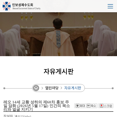
자유게시판
열린마당
자유게시판
레오 14세 교황 성하의 제60차 홍보 주
일 담화 (2026년 5월 17일) 인간의 목소
리와 얼굴 지키기
작성자 :
홈지기(inbo)