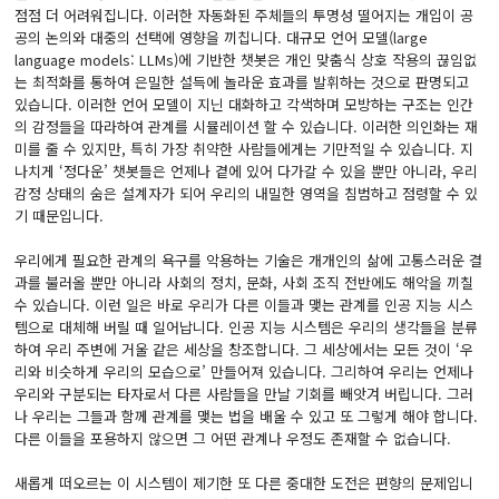
점점 더 어려워집니다. 이러한 자동화된 주체들의 투명성 떨어지는 개입이 공
공의 논의와 대중의 선택에 영향을 끼칩니다. 대규모 언어 모델(large
language models: LLMs)에 기반한 챗봇은 개인 맞춤식 상호 작용의 끊임없
는 최적화를 통하여 은밀한 설득에 놀라운 효과를 발휘하는 것으로 판명되고
있습니다. 이러한 언어 모델이 지닌 대화하고 각색하며 모방하는 구조는 인간
의 감정들을 따라하여 관계를 시뮬레이션 할 수 있습니다. 이러한 의인화는 재
미를 줄 수 있지만, 특히 가장 취약한 사람들에게는 기만적일 수 있습니다. 지
나치게 ‘정다운’ 챗봇들은 언제나 곁에 있어 다가갈 수 있을 뿐만 아니라, 우리
감정 상태의 숨은 설계자가 되어 우리의 내밀한 영역을 침범하고 점령할 수 있
기 때문입니다.
우리에게 필요한 관계의 욕구를 악용하는 기술은 개개인의 삶에 고통스러운 결
과를 불러올 뿐만 아니라 사회의 정치, 문화, 사회 조직 전반에도 해악을 끼칠
수 있습니다. 이런 일은 바로 우리가 다른 이들과 맺는 관계를 인공 지능 시스
템으로 대체해 버릴 때 일어납니다. 인공 지능 시스템은 우리의 생각들을 분류
하여 우리 주변에 거울 같은 세상을 창조합니다. 그 세상에서는 모든 것이 ‘우
리와 비슷하게 우리의 모습으로’ 만들어져 있습니다. 그리하여 우리는 언제나
우리와 구분되는 타자로서 다른 사람들을 만날 기회를 빼앗겨 버립니다. 그러
나 우리는 그들과 함께 관계를 맺는 법을 배울 수 있고 또 그렇게 해야 합니다.
다른 이들을 포용하지 않으면 그 어떤 관계나 우정도 존재할 수 없습니다.
새롭게 떠오르는 이 시스템이 제기한 또 다른 중대한 도전은 편향의 문제입니