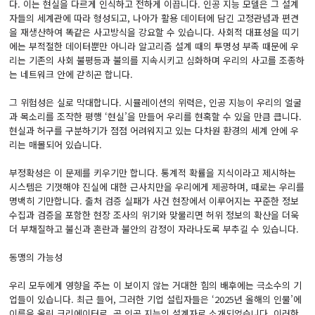
다. 이는 현실을 다르게 인식하고 전하게 이끕니다. 인공 지능 모델은 그 설계
자들의 세계관에 따라 형성되고, 나아가 활용 데이터에 담긴 고정관념과 편견
을 재생산하여 똑같은 사고방식을 강요할 수 있습니다. 사회적 대표성을 띠기
에는 부적절한 데이터뿐만 아니라 알고리즘 설계 때의 투명성 부족 때문에 우
리는 기존의 사회 불평등과 불의를 지속시키고 심화하며 우리의 사고를 조종하
는 네트워크 안에 갇히곤 합니다.
그 위험성은 실로 막대합니다. 시뮬레이션의 위력은, 인공 지능이 우리의 얼굴
과 목소리를 조작한 평행 ‘현실’을 만들어 우리를 현혹할 수 있을 만큼 큽니다.
현실과 허구를 구분하기가 점점 어려워지고 있는 다차원 환경의 세계 안에 우
리는 매몰되어 있습니다.
부정확성은 이 문제를 키우기만 합니다. 통계적 확률을 지식이라고 제시하는
시스템은 기껏해야 진실에 대한 근사치만을 우리에게 제공하며, 때로는 우리를
명백히 기만합니다. 출처 검증 실패가 사건 현장에서 이루어지는 꾸준한 정보
수집과 검증을 포함한 현장 조사의 위기와 맞물리면 허위 정보의 확산을 더욱
더 부채질하고 불신과 혼란과 불안의 감정이 자라나도록 부추길 수 있습니다.
동맹의 가능성
우리 모두에게 영향을 주는 이 보이지 않는 거대한 힘의 배후에는 극소수의 기
업들이 있습니다. 최근 들어, 그러한 기업 설립자들은 ‘2025년 올해의 인물’에
이름을 올린 크리에이터로, 곧 인공 지능의 설계자로 소개되었습니다. 이러한