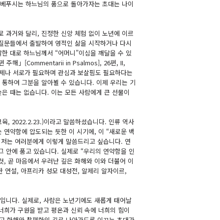
 베푸시는 하느님의 품으로 돌아가자는 초대는 나이
로 과거와 달리, 진정한 신앙 체험 없이 노년에 이르
한 질문들에서 출발하여 영적인 삶을 시작하거나 다시
말한 대로 하느님께서 “어머니”이심을 깨달을 수 있
mentarii in Psalmos], 26편, II,
 언제나 서로가 필요하며 관심과 보살핌도 필요하다는
통하여 그분을 알아뵐 수 있습니다. 이제 우리는 기
은 때는 없습니다. 이는 모든 사람에게 큰 선물이
 2022.2.23.)이라고 말씀하셨습니다. 인류 역사
 연약함에 압도되는 듯한 이 시기에, 이 “새로운 백
 저는 여러분에게 이렇게 말씀드리고 싶습니다. 연
그 안에 품고 있습니다. 실제로 “우리의 연약함을 인
 것, 곧 마음에서 우러난 깊은 화해와 이와 더불어 이
 연설, 아프리카 성모 대성전, 알제리 알자이르,
입니다. 실제로, 사람은 노년기에도 새롭게 태어날
로 너희가 구원을 받고 평온과 신뢰 속에 너희의 힘이
지 않고 화해와 참평화의 길로 나아가도록 이끄는 초대가