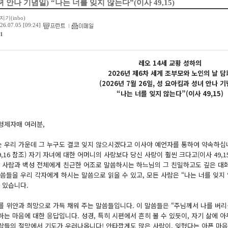
 안나 기념일) “나는 너를 잊지 않는다”(이사 49,15)
지기(inbo)
26.07.05 [09:24]
1
레오 14세 교황 성하의
2026년 제6차 세계 조부모와 노인의 날 담
(2026년 7월 26일, 성 요아킴과 성녀 안나 기
“나는 너를 잊지 않는다”(이사 49,15)
형제자매 여러분,
 우리 가운데 그 누구도 결코 잊지 않으시겠다고 이사야 예언자를 통하여 약속하십
9,16 참조) 자기 자녀에 대한 어머니의 사랑보다 당신 사랑이 훨씬 크다고(이사 49
한 사람과 백성 전체에게 친근한 어조로 말씀하시는 하느님의 그 친밀하고도 깊은 대화
말씀들을 우리 각자에게 하시는 말씀으로 읽을 수 있고, 모든 사람은 “나는 너를 잊지
수 있습니다.
를 위안과 희망으로 가득 채워 주는 말씀들입니다. 이 말씀들은 “주님께서 나를 버리셨다
하는 마음에 대한 응답입니다. 성경, 특히 시편에서 흔히 볼 수 있듯이, 자기 삶에
람들의 절망에서 기도가 우러나옵니다! 안타깝게도 많은 사람이, 잊혔다는 아픈 마음