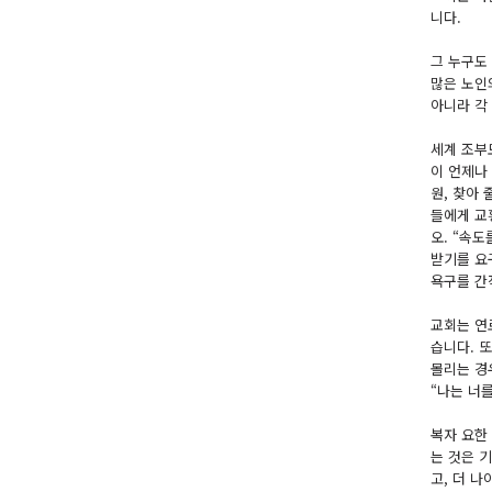
니다.
그 누구도
많은 노인
아니라 각
세계 조부
이 언제나
원, 찾아
들에게 교
오. “속
받기를 요
욕구를 간직
교회는 연
습니다. 
몰리는 경
“나는 너를
복자 요한
는 것은 
고, 더 나