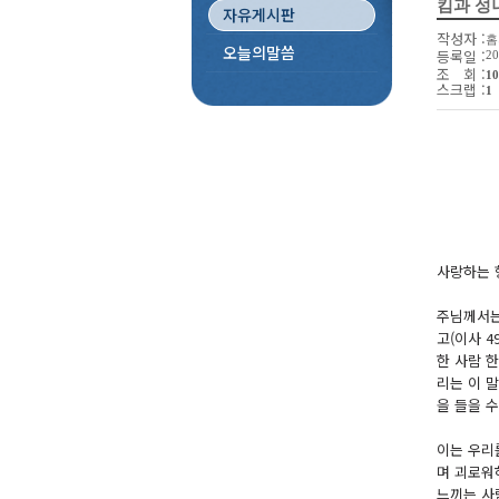
킴과 성녀
자유게시판
작성자 :
홈
오늘의말씀
등록일 :
20
조 회 :
10
스크랩 :
1
사랑하는 
주님께서는
고(이사 4
한 사람 
리는 이 
을 들을 
이는 우리
며 괴로워
느끼는 사