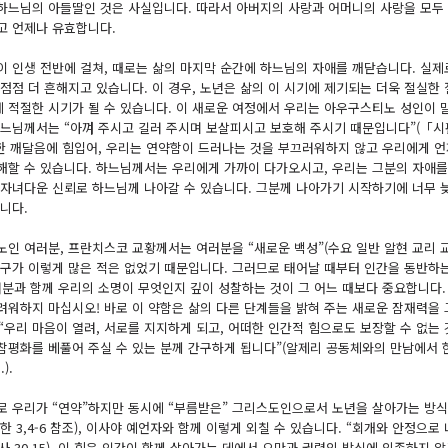
하느님의 아들딸인 것은 사실입니다. 따라서 아버지의 사랑과 어머니의 사랑을 모두
고 언제나 유효합니다.
이 인생 전반에 걸쳐, 때로는 삶의 마지막 순간에 하느님의 자애를 깨닫습니다. 실제
 점점 더 흔해지고 있습니다. 이 경우, 노년은 삶의 이 시기에 제기되는 더욱 절실
 적절한 시기가 될 수 있습니다. 이 새로운 여정에서 우리는 아우구스티노 성인이 
느님께서는 “아껴 주시고 길러 주시며 보살피시고 보호해 주시기 때문입니다”(「시편 주해」[Com
이러한 깨달음에 힘입어, 우리는 연약함이 드러나는 것을 부끄러워하지 않고 우리에게
해할 수 있습니다. 하느님께서는 우리에게 가까이 다가오시고, 우리는 그분의 자애를 
 자녀다운 신뢰로 하느님께 나아갈 수 있습니다. 그분께 나아가기 시작하기에 너무 늦
습니다.
인 여러분, 프란치스코 교황께서는 여러분을 “새로운 백성”(수요 일반 알현 교리 교육,
인구가 이렇게 많은 적은 없었기 때문입니다. 그러므로 태어날 때부터 인간을 동반하는
러분과 함께 우리의 소명이 무엇인지 깊이 성찰하는 것이 그 어느 때보다 중요합니다.
려워하지 마십시오! 바로 이 약함은 삶의 다른 단계들을 밝혀 주는 새로운 잠재력을 
, “우리 마음이 열려, 서로를 지지하게 되고, 어떠한 인간적 힘으로도 보장할 수 없는
참평화를 베풀어 주실 수 있는 분께 간구하게 됩니다”(알제리 공동체와의 만남에서 한
.).
로 우리가 “연약”하지만 동시에 “부름받은” 그리스도인으로서 노년을 살아가는 방식
한 3,4-6 참조), 이사야 예언자와 함께 이렇게 외칠 수 있습니다. “회개와 안정으
(이사 30,15). 이 힘은 인간이 함께 살아가는 데에서 오만과 권력의 방식에 의존하