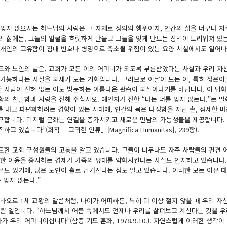
 잊지 않으시는 하느님의 사랑은 그 자체로 정의의 행위이자, 인간의 삶을 너무나 자
의 삶에는, 그들의 얼굴을 흐릿하게 만들고 그들을 잊게 만드는 장막이 드리워져 있
 개인의 고유함이 침대 번호나 병명으로 축소될 위험이 있는 요양 시설에서도 일어
모와 노인의 날은, 교회가 모든 이의 어머니가 되도록 부름받았다는 사실과 우리 
 가능하다는 사실을 되새겨 보는 기회입니다. 그러므로 이날이 모든 이, 특히 젊은이
 줄 사람이 전혀 없는 이도 방문하는 아름다운 관습이 되살아나기를 바랍니다. 이 담
황의 친밀함과 사랑을 전해 주십시오. 예언자가 전한 “나는 너를 잊지 않는다.”는 
도를 내고 파편화하려는 경향이 있는 시대에, 인간의 몸은 다정함을 지닌 손, 섬세한 
구합니다. 디지털 문화는 연결을 증가시키고 새로운 만남의 가능성들을 제공합니다.
하고 있습니다”(회칙 「고귀한 인류」[Magnifica Humanitas], 239항).
로한 교회 구성원들의 고통을 알고 있습니다. 그들이 너무나도 자주 사람들의 편견 어
또한 이윤을 중시하는 경제가 가족의 유대를 약화시킨다는 사실도 인지하고 있습니다.
우도 있기에, 많은 노인이 홀로 남겨진다는 점도 알고 있습니다. 이러한 모든 이유 
 잊지 않는다.”
 바오로 1세 교황의 말씀처럼, 나이가 어떠하든, 특히 더 이상 젊지 않을 때 우리 
기쁜 일입니다. “하느님께서 어둠 속에서도 언제나 우리를 살펴보고 계신다는 것을 
아가 우리 어머니이십니다”(삼종 기도 훈화, 1978.9.10.). 자연스럽게 이러한 생