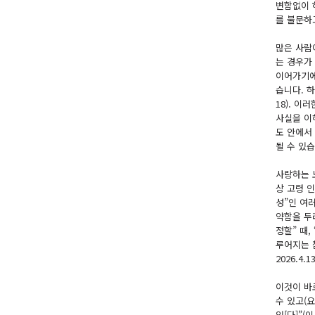
변함없이 
를 불문하
많은 사람
는 경우가
이어가기에
습니다. 하
18). 
사실을 이
도 안에서
될 수 있
사랑하는 노
상 고령 
성”인 여
약함을 두
정할” 때
루어지는 
2026.4.13
이것이 바
수 있고(요
있[다]”