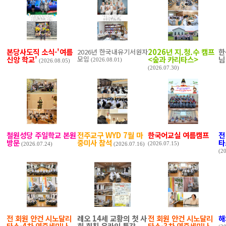
본당사도직 소식-'여름
2026년 지.청.수 캠프
한
2026년 한국내유기서원자
신앙 학교'
모임
<숲과 카리타스>
님
(2026.08.01)
(2026.08.05)
(2026.07.30)
철원성당 주일학교 본원
전주교구 WYD 7월 마
한국어교실 여름캠프
전
방문
중미사 참석
타
(2026.07.15)
(2026.07.24)
(2026.07.16)
(2
전 회원 안건 시노달리
레오 14세 교황의 첫 사
전 회원 안건 시노달리
해
타스-4차 연중세미나
회 회칙 온라인 특강
타스-3차 연중세미나