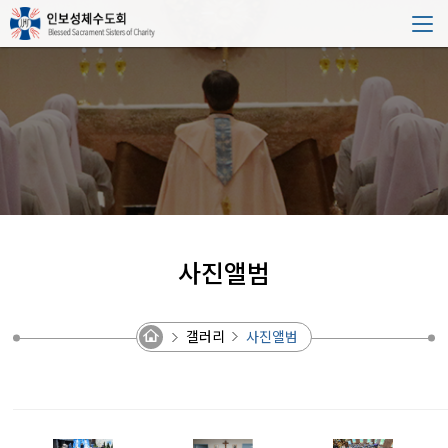
사진앨범
갤러리
사진앨범