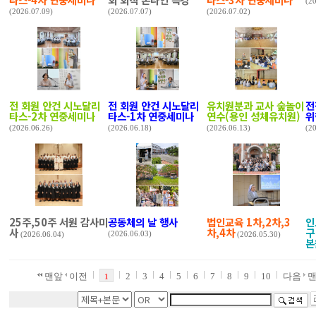
(2
(2026.07.09)
(2026.07.07)
(2026.07.02)
전 회원 안건 시노달리
전 회원 안건 시노달리
유치원분과 교사 숲놀이
전
타스-2차 연중세미나
타스-1차 연중세미나
연수(용인 성체유치원)
위
(2026.06.26)
(2026.06.18)
(2026.06.13)
(2
25주,50주 서원 감사미
공동체의 날 행사
법인교육 1차,2차,3
인
사
차,4차
구
(2026.06.03)
(2026.06.04)
(2026.05.30)
본
맨앞
이전
2
3
4
5
6
7
8
9
10
다음
1