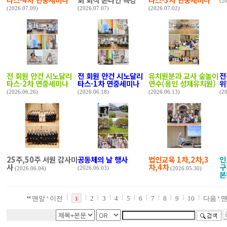
(2
(2026.07.09)
(2026.07.07)
(2026.07.02)
전 회원 안건 시노달리
전 회원 안건 시노달리
유치원분과 교사 숲놀이
전
타스-2차 연중세미나
타스-1차 연중세미나
연수(용인 성체유치원)
위
(2026.06.26)
(2026.06.18)
(2026.06.13)
(2
25주,50주 서원 감사미
공동체의 날 행사
법인교육 1차,2차,3
인
사
차,4차
구
(2026.06.03)
(2026.06.04)
(2026.05.30)
본
맨앞
이전
2
3
4
5
6
7
8
9
10
다음
1