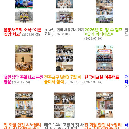
본당사도직 소식-'여름
2026년 지.청.수 캠프
한
2026년 한국내유기서원자
신앙 학교'
모임
<숲과 카리타스>
님
(2026.08.01)
(2026.08.05)
(2026.07.30)
철원성당 주일학교 본원
전주교구 WYD 7월 마
한국어교실 여름캠프
전
방문
중미사 참석
타
(2026.07.15)
(2026.07.24)
(2026.07.16)
(2
전 회원 안건 시노달리
레오 14세 교황의 첫 사
전 회원 안건 시노달리
해
타스-4차 연중세미나
회 회칙 온라인 특강
타스-3차 연중세미나