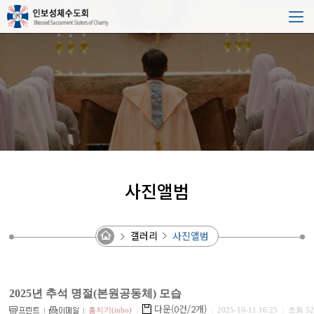
사진앨범
갤러리
사진앨범
2025년 추석 명절(본원공동체) 모습
다운(0건/2개)
홈지기(inbo)
|
|
2025-10-11 16:25
|
조회 52