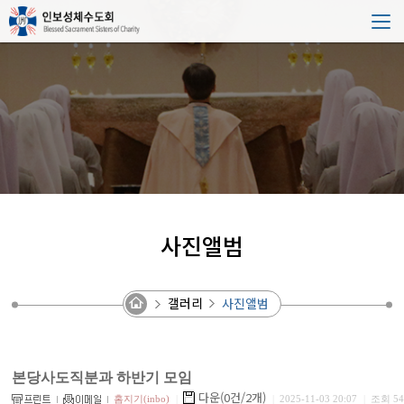
사진앨범
갤러리
사진앨범
본당사도직분과 하반기 모임
다운(0건/2개)
홈지기(inbo)
|
|
2025-11-03 20:07
|
조회 54