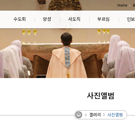
Home
수도회
양성
사도직
부르심
인보
사진앨범
갤러리
사진앨범