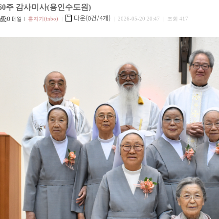
60주 감사미사(용인수도원)
다운(0건/4개)
홈지기(inbo)
|
|
2026-05-20 20:47
|
조회 417