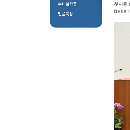
수녀님작품
첫서원 
말씀묵상