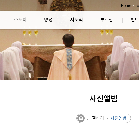
Home
수도회
양성
사도직
부르심
인보
사진앨범
갤러리
사진앨범