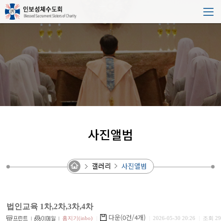
사진앨범
갤러리
사진앨범
법인교육 1차,2차,3차,4차
다운(0건/4개)
홈지기(inbo)
|
|
2026-05-30 20:26
|
조회 29