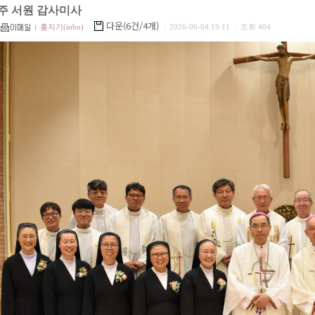
50주 서원 감사미사
다운(6건/4개)
홈지기(inbo)
|
|
2026-06-04 19:11
|
조회 404