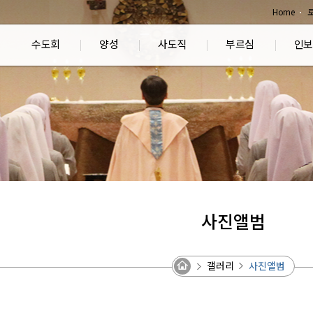
Home
수도회
양성
사도직
부르심
인보
사진앨범
갤러리
사진앨범