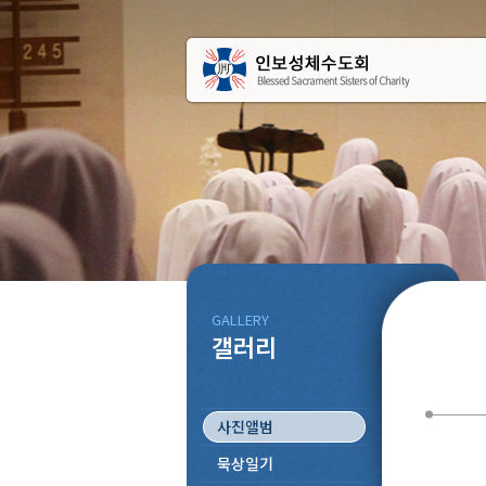
GALLERY
갤러리
사진앨범
묵상일기