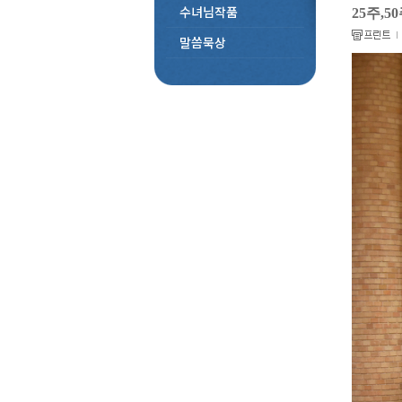
수녀님작품
25주,
말씀묵상