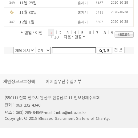
11월 29일
2020-10-28
349
홈지기
8187
11월 30일
2020-10-28
홈지기
5411
12월 1일
2020-10-28
347
홈지기
5607
맨앞
이전
2
3
4
5
6
7
8
9
1
10
다음
맨끝
개인정보보호정책
이메일무단수집거부
(55011) 전북 전주시 완산구 인봉남로 11 인보성체수도회
전화 : 063-232-4340
팩스 : 063) 285-8496
E-mail : inbo@inbo.or.kr
Copyright © 2018 Blessed Sacrament Sisters of Charity.