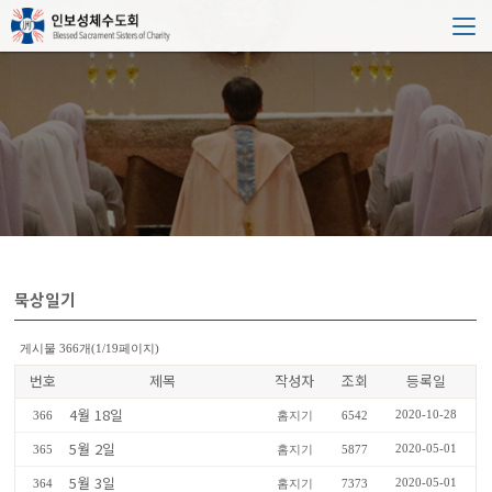
묵상일기
게시물 366개(1/19페이지)
번호
제목
작성자
조회
등록일
4월 18일
2020-10-28
366
홈지기
6542
5월 2일
2020-05-01
365
홈지기
5877
5월 3일
2020-05-01
364
홈지기
7373