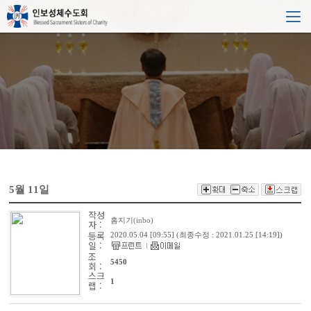
5월 11일
작성
홈지기(inbo)
자 :
등록
2020.05.04 [09:55] (최종수정 :
2021.01.25 [14:19])
일 :
조
5450
회 :
스크
1
랩 :