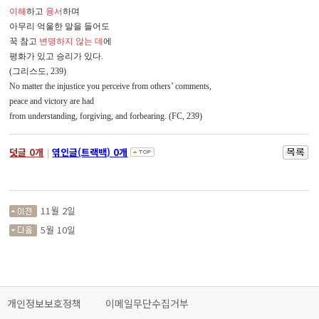
이해
하고
용서
하며
아무리 억울한 말을 들어도
꾹 참고
변명하지 않는 데
에
평화가 있고 승리가 있다
.
(
그리스도
, 239)
No matter the injustice you perceive from others’ comments,
peace and victory are had
from understanding, forgiving, and forbearing. (FC, 239)
덧글
0
개
|
엮인글(트랙백)
0
개
11월 2일
5월 10일
개인정보보호정책
이메일무단수집거부