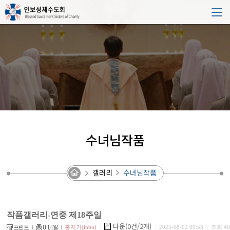
수녀님작품
갤러리
수녀님작품
작품갤러리-연중 제18주일
다운(0건/2개)
홈지기(inbo)
|
|
2025-08-02 09:53
|
조회 40