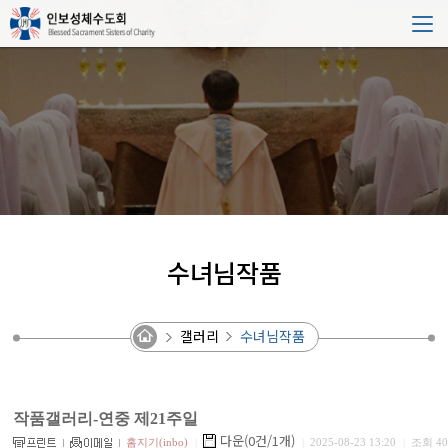
수녀님작품
갤러리
수녀님작품
작품갤러리-연중 제21주일
다운(0건/1개)
홈지기(inbo)
|
|
2025-08-23 13:20
|
조회 40