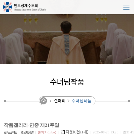
수녀님작품
갤러리
수녀님작품
작품갤러리-연중 제21주일
다운(0건/1개)
홈지기(inbo)
|
|
2025-08-23 13:20
|
조회 41