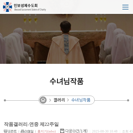
수녀님작품
갤러리
수녀님작품
작품갤러리-연중 제22주일
다운(0건/1개)
홈지기(inbo)
|
|
2025-08-30 10:48
|
조회 45