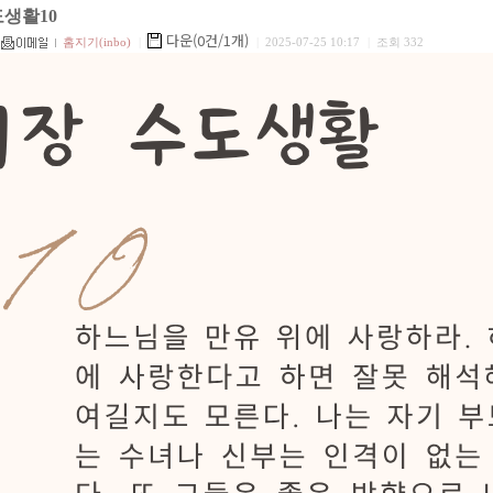
도생활10
다운(0건/1개)
홈지기(inbo)
|
|
2025-07-25 10:17
|
조회 332