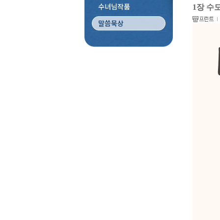
수녀님작품
1장 수
말씀묵상