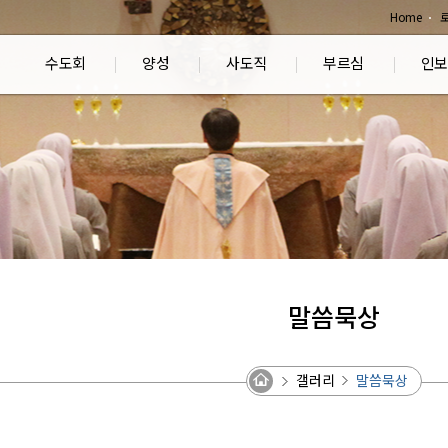
Home
수도회
양성
사도직
부르심
인보
말씀묵상
갤러리
말씀묵상