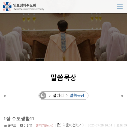
말씀묵상
갤러리
말씀묵상
1장 수도생활11
다운(0건/1개)
홈지기(inbo)
|
|
2025-07-26 10:34
|
조회 39