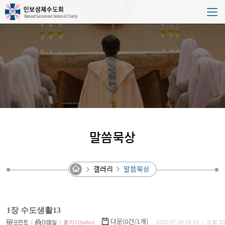
말씀묵상
갤러리
말씀묵상
1장 수도생활13
다운(0건/1개)
홈지기(inbo)
|
|
2025-07-30 16:15
|
조회 35