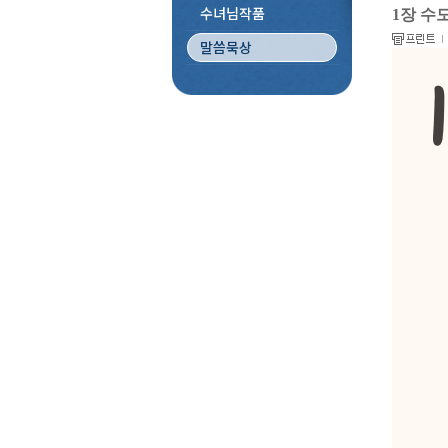
수녀님작품
1장 수
말씀묵상