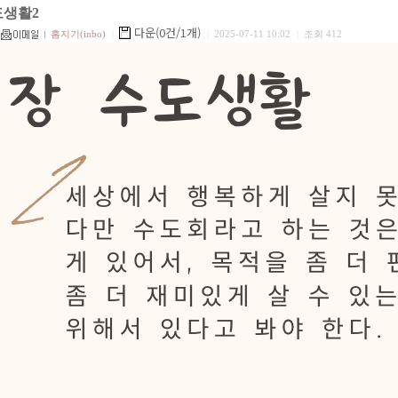
도생활2
다운(0건/1개)
홈지기(inbo)
|
|
2025-07-11 10:02
|
조회 412