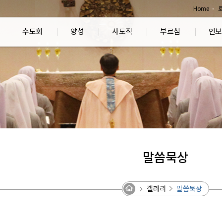
Home
수도회
양성
사도직
부르심
인보
말씀묵상
갤러리
말씀묵상