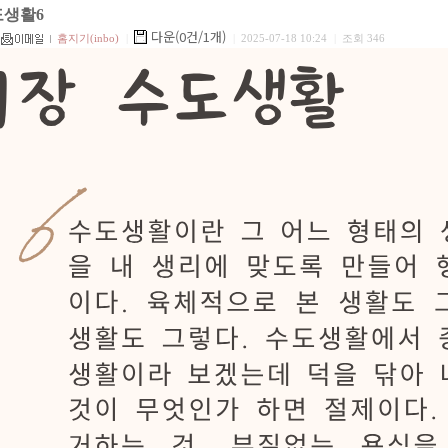
도생활6
다운(0건/1개)
홈지기(inbo)
|
|
2025-07-18 10:24
|
조회 346