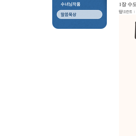
수녀님작품
1장 수
말씀묵상