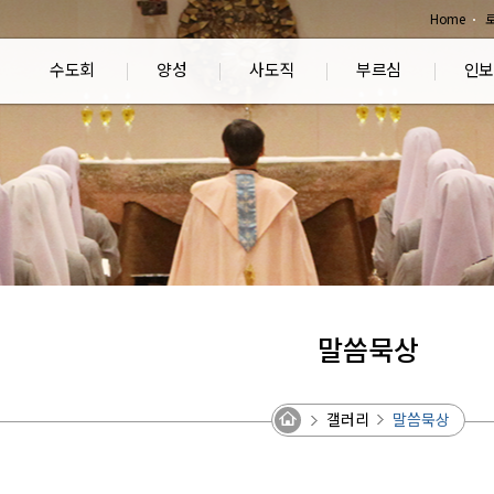
Home
수도회
양성
사도직
부르심
인보
말씀묵상
갤러리
말씀묵상