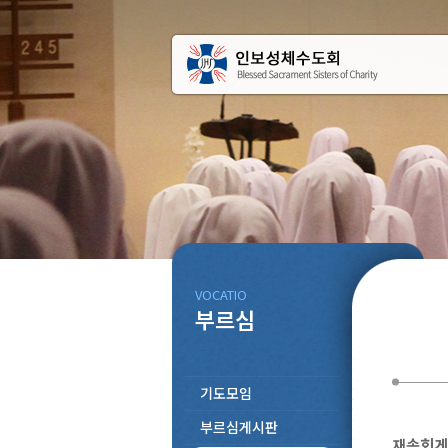
VOCATIO
부르심
기도모임
부르심게시판
재속회게