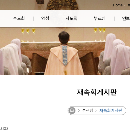
Home
수도회
양성
사도직
부르심
인보
재속회게시판
부르심
재속회게시판
시판