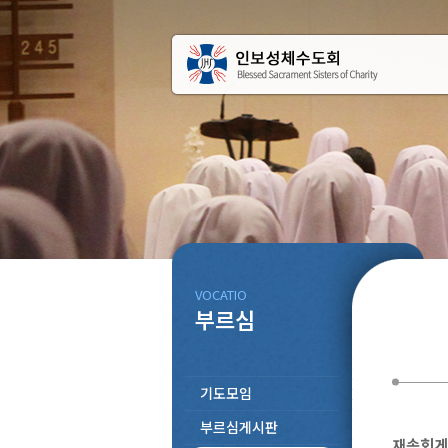
VOCATIO
부르심
기도모임
부르심게시판
재속회게