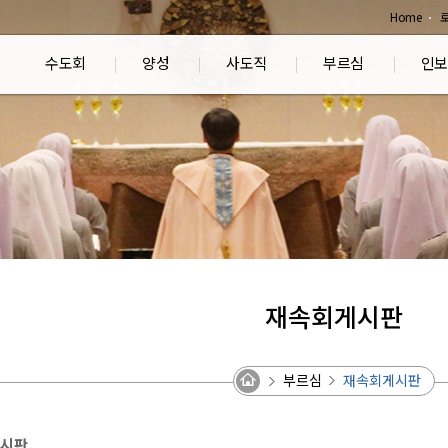
Home
수도회
양성
사도직
부르심
인보
재속회게시판
부르심
재속회게시판
시판