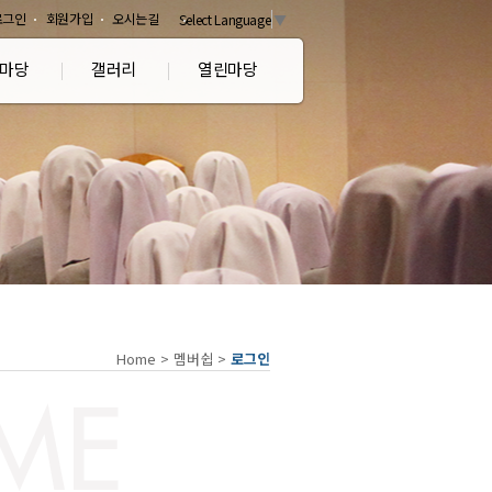
로그인
회원가입
오시는길
Select Language
▼
마당
갤러리
열린마당
Home
>
멤버쉽
>
로그인