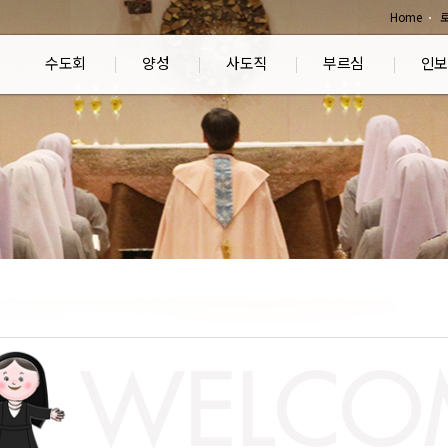
Home
수도회
양성
사도직
부르심
인보