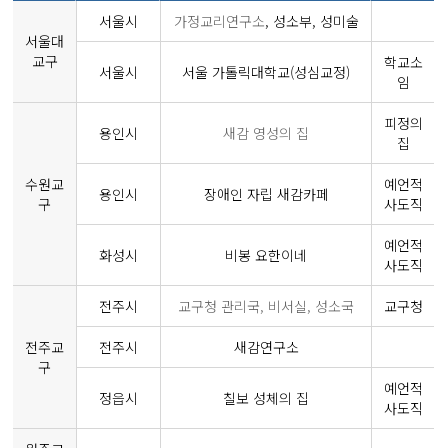
서울시
가정교리연구소
, 성소부, 성미술
서울대
교구
학교소
서울시
서울 가톨릭대학교(성심교정)
임
피정의
용인시
새감 영성의 집
집
수원교
예언적
용인시
장애인 자립 새감카페
구
사도직
예언적
화성시
비봉 요한이네
사도직
전주시
교구청 관리국, 비서실, 성소국
교구청
전주교
전주시
새감연구소
구
예언적
정읍시
칠보 성체의 집
사도직