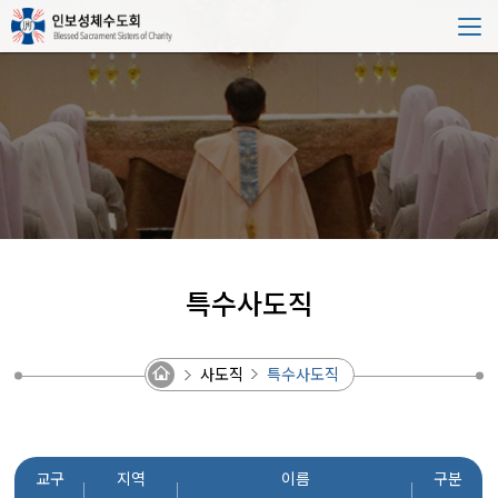
특수사도직
사도직
특수사도직
교구
지역
이름
구분