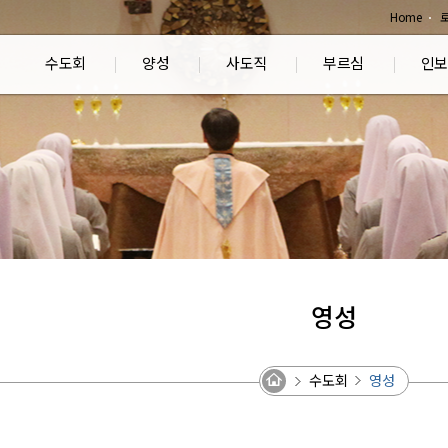
Home
수도회
양성
사도직
부르심
인보
영성
수도회
영성