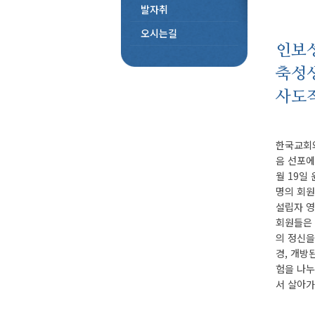
발자취
오시는길
인보
축성
사도
한국교회와
음 선포에
월 19일
명의 회원
설립자 영
회원들은 
의 정신을
경, 개방
험을 나누
서 살아가